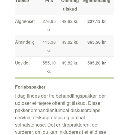
Ydelse
Pris
Offentlig
Egenbetaling
tilskud
Afgrænset
276,95
49,82 kr.
227,13 kr.
kr.
Almindelig
415,38
49,82 kr.
365,56 kr.
kr.
Udvidet
555,10
49,82 kr.
505,28 kr.
kr.
Forløbspakker
I dag findes der tre behandlingspakker, der
udløser et højere offentligt tilskud. Disse
pakker omhandler lumbal diskusprolaps,
cervical diskusprolaps og lumbal
spinalstenose. Det er kiropraktoren, der
vurderer, om du kan inkluderes i et af disse