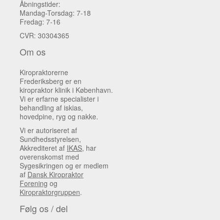
Åbningstider:
Mandag-Torsdag: 7-18
Fredag: 7-16
CVR: 30304365
Om os
Kiropraktorerne
Frederiksberg er en
kiropraktor klinik i København.
Vi er erfarne specialister i
behandling af iskias,
hovedpine, ryg og nakke.
Vi er autoriseret af
Sundhedsstyrelsen,
Akkrediteret af
IKAS
, har
overenskomst med
Sygesikringen og er medlem
af
Dansk Kiropraktor
Forening
og
Kiropraktorgruppen
.
Følg os / del