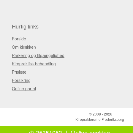
Hurtig links
Forside
Om klinikken
Parkering og tilgængelighed
Kiropraktisk behandling
Prisliste
Forsikring
Online portal
© 2008 - 2026
Kiropraktorerne Frederiksberg
·
Design: Andreas Kildegaard
✆ 35351953
|
Online booking