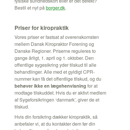
fysiske sundhedskort eller er det defekt?
Bestil et nyt på
borger.dk
.
Priser for kiropraktik
Vores priser er fastsat af overenskomsten
mellem Dansk Kiropraktor Forening og
Danske Regioner. Priserne reguleres to
gange årligt, 1. april og 1. oktober.
Den
offentlige sygesikring yder tilskud til alle
behandlinger.
Alle med et gyldigt CPR-
nummer kan få det offentlige tilskud, og du
behøver ikke en lægehenvisning
for at
modtage tilskuddet.
Hvis du er aktivt medlem
af Sygeforsikringen ‘danmark’, giver de et
tilskud.
Hvis din forsikring dækker kiropraktik, så
anbefaler vi, at du kontakter dem før din