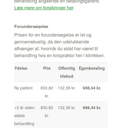
behandling angående en betalingsgaranti.
Læs mere om forsikringer her
.
Forundersøgelse
Prisen for en forundersøgelse er let og
gennemskuelig, da den udelukkende
afhænger af, hvornår du sidst har været til
behandling hos en kiropraktor her i klinikken.
Ydelse
Pris
Offentlig
Egenbetaling
tilskud
Ny patient
830,82
132,38 kr.
698,44 kr.
kr.
+3 år siden
830,82
132,38 kr.
698,44 kr.
sidste
kr.
behandling